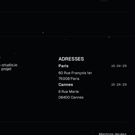
7 min
T
ADRESSES
-studio.io
Paris
15:24:30
 projet
60 Rue François 1er
75008 Paris
Cannes
15:24:30
6 Rue Merle
06400 Cannes
Mentions légales