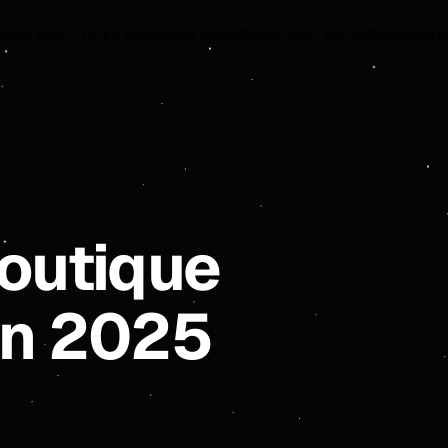
ence web 🇫🇷
|
Le studio
Nos réalisations
Orion Admin
Services
B
+
boutique
en 2025