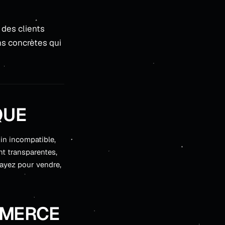
 des clients
ons concrètes qui
QUE
n incompatible,
nt transparentes,
payez pour vendre,
MMERCE