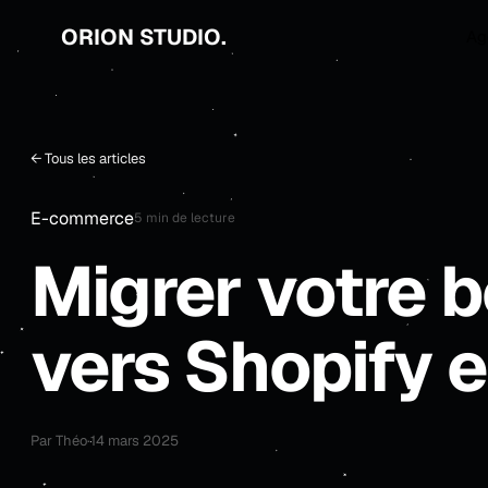
ORION STUDIO.
Ag
← Tous les articles
E-commerce
5 min
de lecture
Migrer votre 
vers Shopify 
Par
Théo
·
14 mars 2025