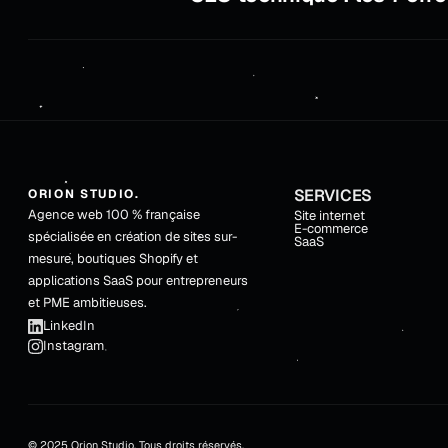
SERVICES
ORION STUDIO.
Agence web 100 % française
Site internet
E-commerce
spécialisée en création de sites sur-
SaaS
mesure, boutiques Shopify et
applications SaaS pour entrepreneurs
et PME ambitieuses.
LinkedIn
Instagram
© 2025 Orion Studio. Tous droits réservés.